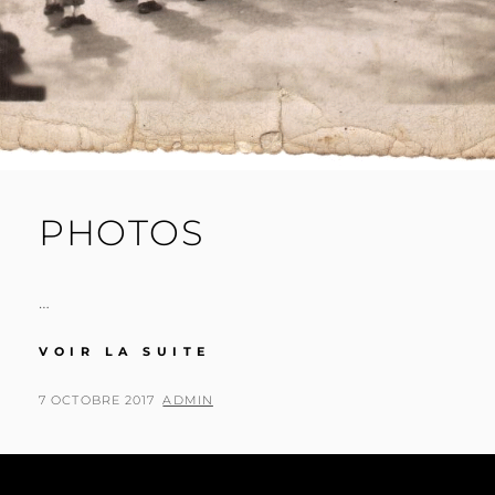
PHOTOS
…
PHOTOS
VOIR LA SUITE
POSTED
BY
7 OCTOBRE 2017
ADMIN
ON