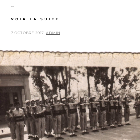
…
CAHIER
VOIR LA SUITE
DE
DESSINS
POSTED
BY
7 OCTOBRE 2017
ADMIN
ON